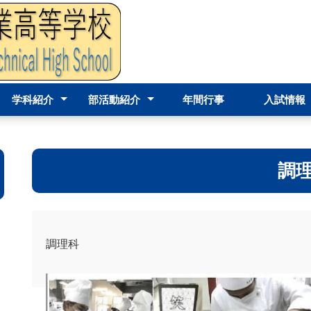
学科紹介
部活動紹介
年間行事
入試情報
訓・校
・校章
本方針
方針
校評価
立学校
デザイ
機械科
電気科
建築科
設備工業科
調理科
学校パンフレット
部活動紹介
部活動実績
運営状
調
調理科